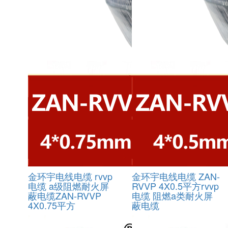
金环宇电线电缆 rvvp
金环宇电线电缆 ZAN-
电缆 a级阻燃耐火屏
RVVP 4X0.5平方rvvp
蔽电缆ZAN-RVVP
电缆 阻燃a类耐火屏
4X0.75平方
蔽电缆