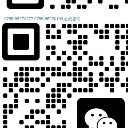
0755-85272377
0755-85270199
在线咨询