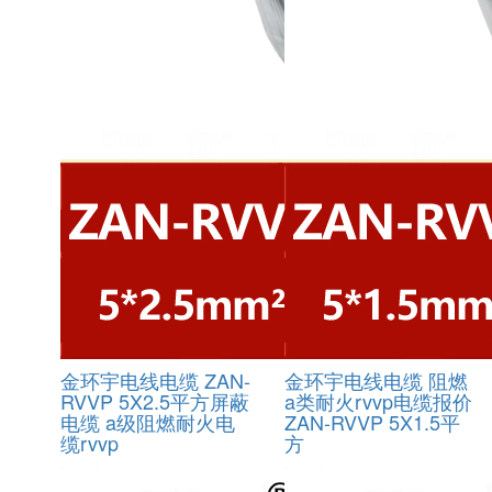
金环宇电线电缆 ZAN-
金环宇电线电缆 阻燃
RVVP 5X2.5平方屏蔽
a类耐火rvvp电缆报价
电缆 a级阻燃耐火电
ZAN-RVVP 5X1.5平
缆rvvp
方