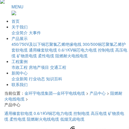
MENU
首页
关于我们
企业简介
大事件
产品展示
450/750V及以下铜芯聚氯乙烯绝缘电线
300/500铜芯聚氯乙烯护
套软电缆
通用橡套软电缆
0.6/1KV铜芯电力电缆
控制电缆
高压电
缆
矿物质电缆
柔性电缆
阻燃耐火电线电缆
工程案例
市政工程
房地产项目
交通工程
新闻中心
企业新闻
行业动态
知识百科
联系我们
当前位置：
金环宇电缆集团—金环宇电线电缆
>
产品中心
>
阻燃耐
火电线电缆
>
产品中心
通用橡套软电缆
0.6/1KV铜芯电力电缆
控制电缆
高压电缆
矿物质电
缆
柔性电缆
阻燃耐火电线电缆
低烟无卤电缆