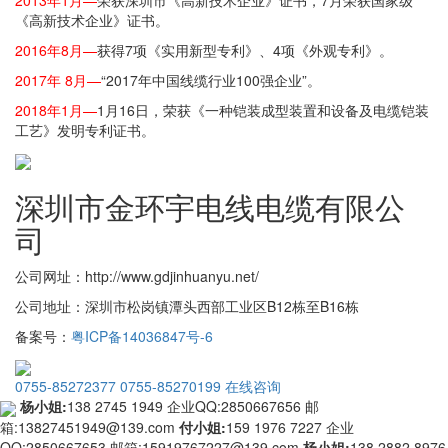
《高新技术企业》证书。
2016年8月—
获得7项《实用新型专利》、4项《外观专利》。
2017年 8月—
“2017年中国线缆行业100强企业”。
2018年1月—
1月16日，荣获《一种铠装成型装置和设备及电缆铠装
工艺》发明专利证书。
深圳市金环宇电线电缆有限公
司
公司网址：http://www.gdjinhuanyu.net/
公司地址：深圳市松岗镇潭头西部工业区B12栋至B16栋
备案号：
粤ICP备14036847号-6
0755-85272377
0755-85270199
在线咨询
杨小姐:
138 2745 1949
企业QQ:2850667656
邮
箱:13827451949@139.com
付小姐:
159 1976 7227
企业
QQ:2850667653
邮箱:15919767227@139.com
杨小姐:
138 2882 8976