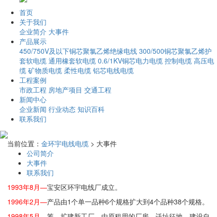
首页
关于我们
企业简介
大事件
产品展示
450/750V及以下铜芯聚氯乙烯绝缘电线
300/500铜芯聚氯乙烯护
套软电缆
通用橡套软电缆
0.6/1KV铜芯电力电缆
控制电缆
高压电
缆
矿物质电缆
柔性电缆
铝芯电线电缆
工程案例
市政工程
房地产项目
交通工程
新闻中心
企业新闻
行业动态
知识百科
联系我们
当前位置：
金环宇电线电缆
> 大事件
公司简介
大事件
联系我们
1993年8月—
宝安区环宇电线厂成立。
1996年2月—
产品由1个单一品种6个规格扩大到4个品种38个规格。
1998年5月—
筹、扩建新工厂，由原租用的厂房，迁址征地，建设自