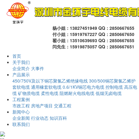
杨小姐：13827451949 QQ：2850667655
付小姐：15919767227 QQ：2850667650
翟小姐：13510639693 QQ：2850667655
闫先生：15919875057 QQ：2850667651
首页
关于我们
企业简介
大事件
产品展示
450/750V及以下铜芯聚氯乙烯绝缘电线
300/500铜芯聚氯乙烯护
套软电缆
通用橡套软电缆
0.6/1KV铜芯电力电缆
控制电缆
高压电
缆
矿物质电缆
柔性电缆
阻燃耐火电线电缆
低烟无卤电缆
工程案例
市政工程
房地产项目
交通工程
新闻中心
企业新闻
行业动态
知识百科
联系我们